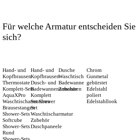
Für welche Armatur entscheiden Sie
sich?
Hand- und
Hand- und
Dusche
Chrom
Kopfbrausen
Kopfbrausen
Waschtisch
Gunmetal
Thermostate
Dusch- und
Badewanne
gebürstet
Komplett‑Sets
Badewannenarmaturen
Zubehör
Edelstahl
AquaXPro
Komplett
poliert
Waschtischarmaturen
Set
Shower
Edelstahllook
Brausestangen
Set
Shower-Sets
Waschtischarmatur
Softcube
Zubehör
Shower-Sets
Duschpaneele
Rund
Shower-Sets