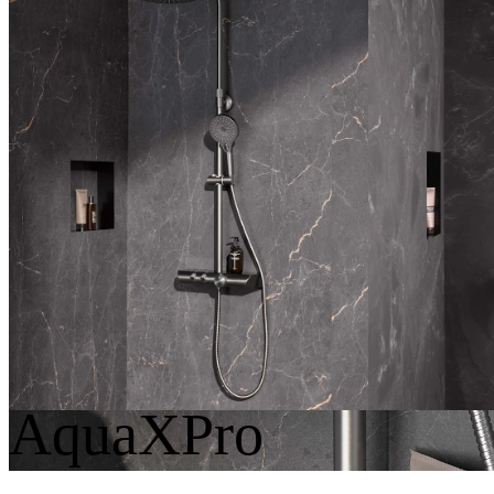
Softcube
Rund
Eckig
AquaXPro