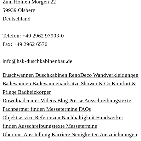
Zum Hohlen Morgen 22
59939 Olsberg
Deutschland
Telefon: +49 2962 97903-0
Fax: +49 2962 6570
info@hsk-duschkabinenbau.de
Duschwannen
Duschkabinen
RenoDeco Wandverkleidungen
Badewannen
Badewannenaufsätze
Shower & Co
Komfort &
Pflege
Badheizkörper
Download­center
Videos
Blog
Presse
Ausschreibungstexte
Fachpartner finden
Messetermine
FAQs
Objektservice
Referenzen
Nachhaltigkeit
Handwerker
finden
Ausschreibungstexte
Messetermine
Über uns
Ausstellung
Karriere
Neuigkeiten
Auszeichnungen