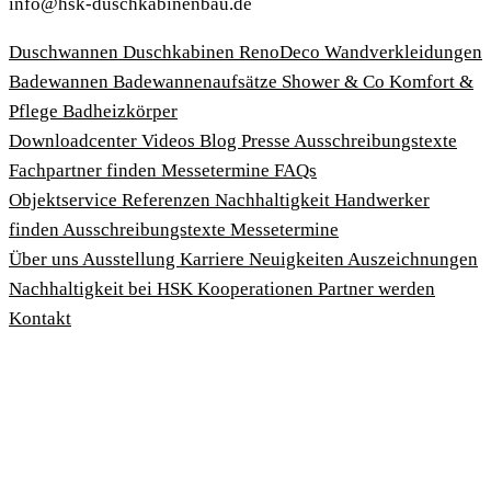
info@hsk-duschkabinenbau.de
Duschwannen
Duschkabinen
RenoDeco Wandverkleidungen
Badewannen
Badewannenaufsätze
Shower & Co
Komfort &
Pflege
Badheizkörper
Download­center
Videos
Blog
Presse
Ausschreibungstexte
Fachpartner finden
Messetermine
FAQs
Objektservice
Referenzen
Nachhaltigkeit
Handwerker
finden
Ausschreibungstexte
Messetermine
Über uns
Ausstellung
Karriere
Neuigkeiten
Auszeichnungen
Nachhaltigkeit bei HSK
Kooperationen
Partner werden
Kontakt
Impressum
AGBs
Datenschutzbedingungen
Hinweisgeberschutzgesetz
Cookies anpassen