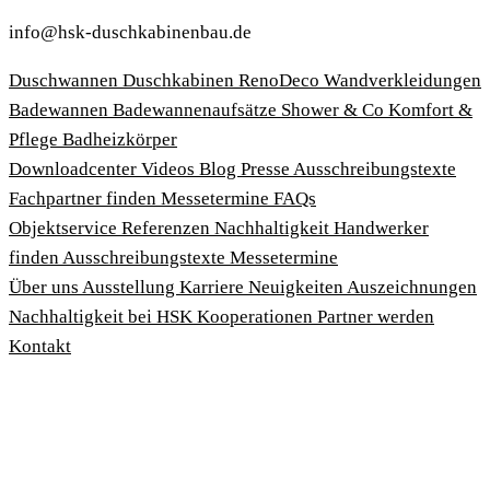
info@hsk-duschkabinenbau.de
Duschwannen
Duschkabinen
RenoDeco Wandverkleidungen
Badewannen
Badewannenaufsätze
Shower & Co
Komfort &
Pflege
Badheizkörper
Download­center
Videos
Blog
Presse
Ausschreibungstexte
Fachpartner finden
Messetermine
FAQs
Objektservice
Referenzen
Nachhaltigkeit
Handwerker
finden
Ausschreibungstexte
Messetermine
Über uns
Ausstellung
Karriere
Neuigkeiten
Auszeichnungen
Nachhaltigkeit bei HSK
Kooperationen
Partner werden
Kontakt
Impressum
AGBs
Datenschutzbedingungen
Hinweisgeberschutzgesetz