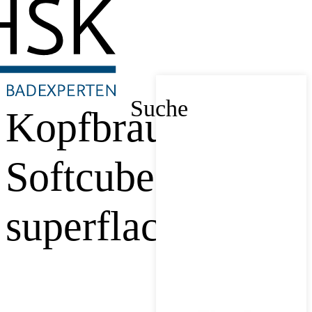
Suche
Kopfbrause
Softcube
superflach