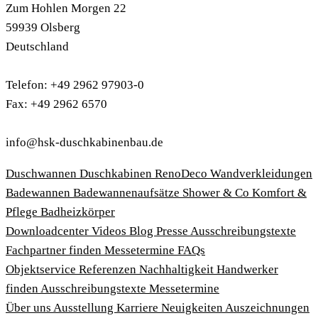
Zum Hohlen Morgen 22
59939 Olsberg
Deutschland
Telefon: +49 2962 97903-0
Fax: +49 2962 6570
info@hsk-duschkabinenbau.de
Duschwannen
Duschkabinen
RenoDeco Wandverkleidungen
Badewannen
Badewannenaufsätze
Shower & Co
Komfort &
Pflege
Badheizkörper
Download­center
Videos
Blog
Presse
Ausschreibungstexte
Fachpartner finden
Messetermine
FAQs
Objektservice
Referenzen
Nachhaltigkeit
Handwerker
finden
Ausschreibungstexte
Messetermine
Über uns
Ausstellung
Karriere
Neuigkeiten
Auszeichnungen