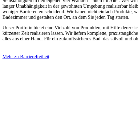
Selbständigkeit in den eigenen vier Wänden – auch im Alter. Wer wil
langer Unabhängigkeit in der gewohnten Umgebung realisierbar bleibt
weniger Barrieren entscheidend. Wir bauen nicht einfach Produkte, wi
Badezimmer und gestalten den Ort, an dem Sie jeden Tag starten.
Unser Portfolio bietet eine Vielzahl von Produkten, mit Hilfe derer s
kürzester Zeit realisieren lassen. Wir liefern komplette, praxistaugl
alles aus einer Hand. Für ein zukunftssicheres Bad, das stilvoll und o
Mehr zu Barrierefreiheit