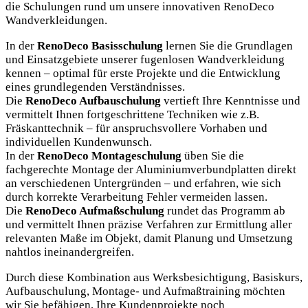
die Schulungen rund um unsere innovativen RenoDeco
Wandverkleidungen.
In der
RenoDeco Basisschulung
lernen Sie die Grundlagen
und Einsatzgebiete unserer fugenlosen Wandverkleidung
kennen – optimal für erste Projekte und die Entwicklung
eines grundlegenden Verständnisses.
Die
RenoDeco Aufbauschulung
vertieft Ihre Kenntnisse und
vermittelt Ihnen fortgeschrittene Techniken wie z.B.
Fräskanttechnik – für anspruchsvollere Vorhaben und
individuellen Kundenwunsch.
In der
RenoDeco Montageschulung
üben Sie die
fachgerechte Montage der Aluminiumverbundplatten direkt
an verschiedenen Untergründen – und erfahren, wie sich
durch korrekte Verarbeitung Fehler vermeiden lassen.
Die
RenoDeco Aufmaßschulung
rundet das Programm ab
und vermittelt Ihnen präzise Verfahren zur Ermittlung aller
relevanten Maße im Objekt, damit Planung und Umsetzung
nahtlos ineinandergreifen.
Durch diese Kombination aus Werksbesichtigung, Basiskurs,
Aufbauschulung, Montage- und Aufmaßtraining möchten
wir Sie befähigen, Ihre Kundenprojekte noch