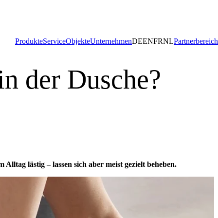
Produkte
Service
Objekte
Unternehmen
DE
EN
FR
NL
Partnerbereich
in der Dusche?
ltag lästig – lassen sich aber meist gezielt beheben.