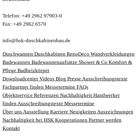
Telefon: +49 2962 97903-0
Fax: +49 2962 6570
info@hsk-duschkabinenbau.de
Duschwannen
Duschkabinen
RenoDeco Wandverkleidungen
Badewannen
Badewannenaufsätze
Shower & Co
Komfort &
Pflege
Badheizkörper
Download­center
Videos
Blog
Presse
Ausschreibungstexte
Fachpartner finden
Messetermine
FAQs
Objektservice
Referenzen
Nachhaltigkeit
Handwerker
finden
Ausschreibungstexte
Messetermine
Über uns
Ausstellung
Karriere
Neuigkeiten
Auszeichnungen
Nachhaltigkeit bei HSK
Kooperationen
Partner werden
Kontakt
Impressum