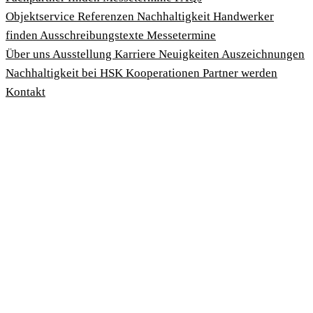
Objektservice
Referenzen
Nachhaltigkeit
Handwerker
finden
Ausschreibungstexte
Messetermine
Über uns
Ausstellung
Karriere
Neuigkeiten
Auszeichnungen
Nachhaltigkeit bei HSK
Kooperationen
Partner werden
Kontakt
Impressum
AGBs
Datenschutzbedingungen
Hinweisgeberschutzgesetz
Cookies anpassen
© 2026 HSK Duschkabinenbau KG
Cookie-Hinweis
Um unsere Webseiten für Sie optimal zu gestalten und fortlau