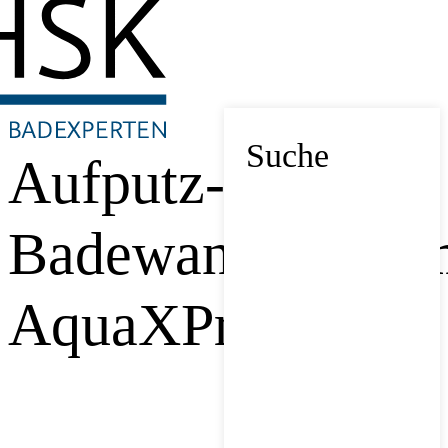
Suche
Aufputz-
Badewannentherm
AquaXPro