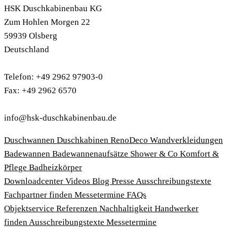
HSK Duschkabinenbau KG
Zum Hohlen Morgen 22
59939 Olsberg
Deutschland
Telefon: +49 2962 97903-0
Fax: +49 2962 6570
info@hsk-duschkabinenbau.de
Duschwannen
Duschkabinen
RenoDeco Wandverkleidungen
Badewannen
Badewannenaufsätze
Shower & Co
Komfort &
Pflege
Badheizkörper
Download­center
Videos
Blog
Presse
Ausschreibungstexte
Fachpartner finden
Messetermine
FAQs
Objektservice
Referenzen
Nachhaltigkeit
Handwerker
finden
Ausschreibungstexte
Messetermine