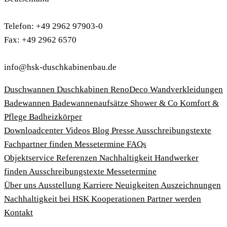
Telefon: +49 2962 97903-0
Fax: +49 2962 6570
info@hsk-duschkabinenbau.de
Duschwannen
Duschkabinen
RenoDeco Wandverkleidungen
Badewannen
Badewannenaufsätze
Shower & Co
Komfort &
Pflege
Badheizkörper
Download­center
Videos
Blog
Presse
Ausschreibungstexte
Fachpartner finden
Messetermine
FAQs
Objektservice
Referenzen
Nachhaltigkeit
Handwerker
finden
Ausschreibungstexte
Messetermine
Über uns
Ausstellung
Karriere
Neuigkeiten
Auszeichnungen
Nachhaltigkeit bei HSK
Kooperationen
Partner werden
Kontakt
Impressum