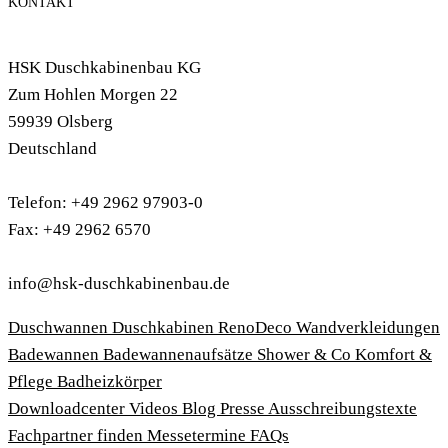
KONTAKT
HSK Duschkabinenbau KG
Zum Hohlen Morgen 22
59939 Olsberg
Deutschland
Telefon: +49 2962 97903-0
Fax: +49 2962 6570
info@hsk-duschkabinenbau.de
Duschwannen
Duschkabinen
RenoDeco Wandverkleidungen
Badewannen
Badewannenaufsätze
Shower & Co
Komfort &
Pflege
Badheizkörper
Download­center
Videos
Blog
Presse
Ausschreibungstexte
Fachpartner finden
Messetermine
FAQs