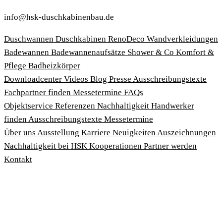
info@hsk-duschkabinenbau.de
Duschwannen
Duschkabinen
RenoDeco Wandverkleidungen
Badewannen
Badewannenaufsätze
Shower & Co
Komfort &
Pflege
Badheizkörper
Download­center
Videos
Blog
Presse
Ausschreibungstexte
Fachpartner finden
Messetermine
FAQs
Objektservice
Referenzen
Nachhaltigkeit
Handwerker
finden
Ausschreibungstexte
Messetermine
Über uns
Ausstellung
Karriere
Neuigkeiten
Auszeichnungen
Nachhaltigkeit bei HSK
Kooperationen
Partner werden
Kontakt
Impressum
AGBs
Datenschutzbedingungen
Hinweisgeberschutzgesetz