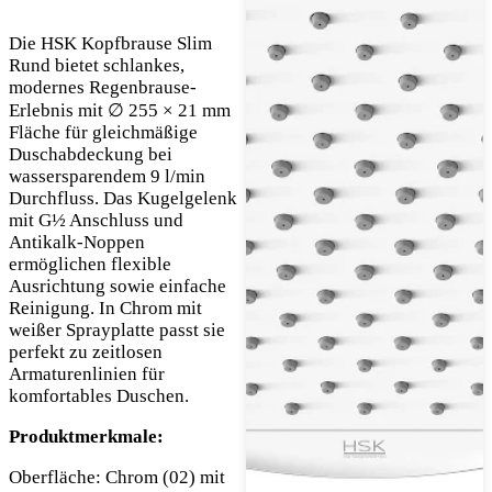
Die HSK Kopfbrause Slim
Rund bietet schlankes,
modernes Regenbrause-
Erlebnis mit ∅ 255 × 21 mm
Fläche für gleichmäßige
Duschabdeckung bei
wassersparendem 9 l/min
Durchfluss. Das Kugelgelenk
mit G½ Anschluss und
Antikalk-Noppen
ermöglichen flexible
Ausrichtung sowie einfache
Reinigung. In Chrom mit
weißer Sprayplatte passt sie
perfekt zu zeitlosen
Armaturenlinien für
komfortables Duschen.
Produktmerkmale:
Oberfläche: Chrom (02) mit