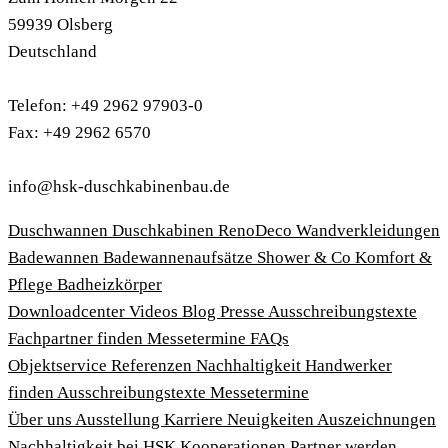
59939 Olsberg
Deutschland
Telefon: +49 2962 97903-0
Fax: +49 2962 6570
info@hsk-duschkabinenbau.de
Duschwannen
Duschkabinen
RenoDeco Wandverkleidungen
Badewannen
Badewannenaufsätze
Shower & Co
Komfort &
Pflege
Badheizkörper
Download­center
Videos
Blog
Presse
Ausschreibungstexte
Fachpartner finden
Messetermine
FAQs
Objektservice
Referenzen
Nachhaltigkeit
Handwerker
finden
Ausschreibungstexte
Messetermine
Über uns
Ausstellung
Karriere
Neuigkeiten
Auszeichnungen
Nachhaltigkeit bei HSK
Kooperationen
Partner werden