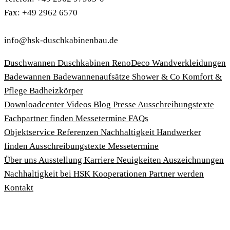
Fax: +49 2962 6570
info@hsk-duschkabinenbau.de
Duschwannen
Duschkabinen
RenoDeco Wandverkleidungen
Badewannen
Badewannenaufsätze
Shower & Co
Komfort &
Pflege
Badheizkörper
Download­center
Videos
Blog
Presse
Ausschreibungstexte
Fachpartner finden
Messetermine
FAQs
Objektservice
Referenzen
Nachhaltigkeit
Handwerker
finden
Ausschreibungstexte
Messetermine
Über uns
Ausstellung
Karriere
Neuigkeiten
Auszeichnungen
Nachhaltigkeit bei HSK
Kooperationen
Partner werden
Kontakt
Impressum
AGBs
Datenschutzbedingungen