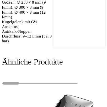
Größen: ∅ 250 × 8 mm (9
l/min); ∅ 300 × 8 mm (9
l/min); ∅ 400 × 8 mm (12
l/min)
Kugelgelenk mit G½
Anschluss
Antikalk-Noppen
Durchfluss: 9–12 l/min (bei 3
bar)
Ähnliche Produkte