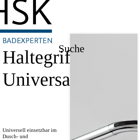
Suche
Haltegriff
Universal
Universell einsetzbar im
Dusch- und