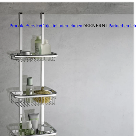
Produkte
Service
Objekte
Unternehmen
DE
EN
FR
NL
Partnerbereich