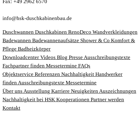
Fax: +49 2962 6570
info@hsk-duschkabinenbau.de
Duschwannen
Duschkabinen
RenoDeco Wandverkleidungen
Badewannen
Badewannenaufsätze
Shower & Co
Komfort &
Pflege
Badheizkörper
Download­center
Videos
Blog
Presse
Ausschreibungstexte
Fachpartner finden
Messetermine
FAQs
Objektservice
Referenzen
Nachhaltigkeit
Handwerker
finden
Ausschreibungstexte
Messetermine
Über uns
Ausstellung
Karriere
Neuigkeiten
Auszeichnungen
Nachhaltigkeit bei HSK
Kooperationen
Partner werden
Kontakt
Impressum
AGBs
Datenschutzbedingungen