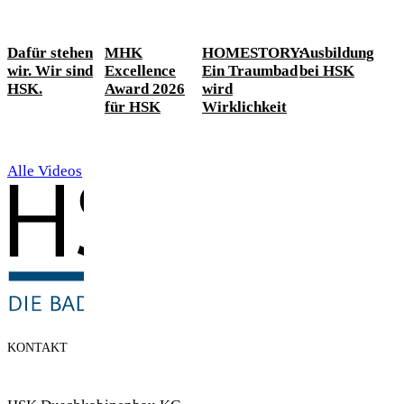
Dafür stehen
MHK
HOMESTORY:
Ausbildung
wir. Wir sind
Excellence
Ein Traumbad
bei HSK
HSK.
Award 2026
wird
für HSK
Wirklichkeit
Alle Videos
KONTAKT