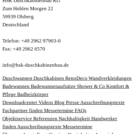
HSK Duschkabinenbau KG
Zum Hohlen Morgen 22
59939 Olsberg
Deutschland
Telefon: +49 2962 97903-0
Fax: +49 2962 6570
info@hsk-duschkabinenbau.de
Duschwannen
Duschkabinen
RenoDeco Wandverkleidungen
Badewannen
Badewannenaufsätze
Shower & Co
Komfort &
Pflege
Badheizkörper
Download­center
Videos
Blog
Presse
Ausschreibungstexte
Fachpartner finden
Messetermine
FAQs
Objektservice
Referenzen
Nachhaltigkeit
Handwerker
finden
Ausschreibungstexte
Messetermine