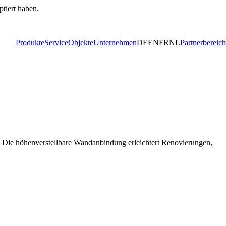
ptiert haben.
Produkte
Service
Objekte
Unternehmen
DE
EN
FR
NL
Partnerbereich
n. Die höhenverstellbare Wandanbindung erleichtert Renovierungen,