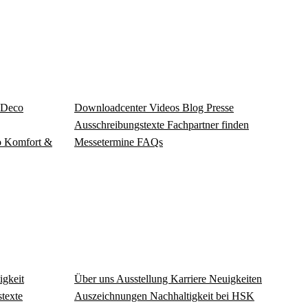
Deco
Download­center
Videos
Blog
Presse
Ausschreibungstexte
Fachpartner finden
o
Komfort &
Messetermine
FAQs
igkeit
Über uns
Ausstellung
Karriere
Neuigkeiten
texte
Auszeichnungen
Nachhaltigkeit bei HSK