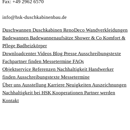
Fax: +49 2962 6570
info@hsk-duschkabinenbau.de
Duschwannen
Duschkabinen
RenoDeco Wandverkleidungen
Badewannen
Badewannenaufsätze
Shower & Co
Komfort &
Pflege
Badheizkörper
Download­center
Videos
Blog
Presse
Ausschreibungstexte
Fachpartner finden
Messetermine
FAQs
Objektservice
Referenzen
Nachhaltigkeit
Handwerker
finden
Ausschreibungstexte
Messetermine
Über uns
Ausstellung
Karriere
Neuigkeiten
Auszeichnungen
Nachhaltigkeit bei HSK
Kooperationen
Partner werden
Kontakt
Impressum
AGBs
Datenschutzbedingungen