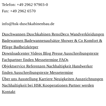
Telefon: +49 2962 97903-0
Fax: +49 2962 6570
info@hsk-duschkabinenbau.de
Duschwannen
Duschkabinen
RenoDeco Wandverkleidungen
Badewannen
Badewannenaufsätze
Shower & Co
Komfort &
Pflege
Badheizkörper
Download­center
Videos
Blog
Presse
Ausschreibungstexte
Fachpartner finden
Messetermine
FAQs
Objektservice
Referenzen
Nachhaltigkeit
Handwerker
finden
Ausschreibungstexte
Messetermine
Über uns
Ausstellung
Karriere
Neuigkeiten
Auszeichnungen
Nachhaltigkeit bei HSK
Kooperationen
Partner werden
Kontakt
Impressum
AGBs