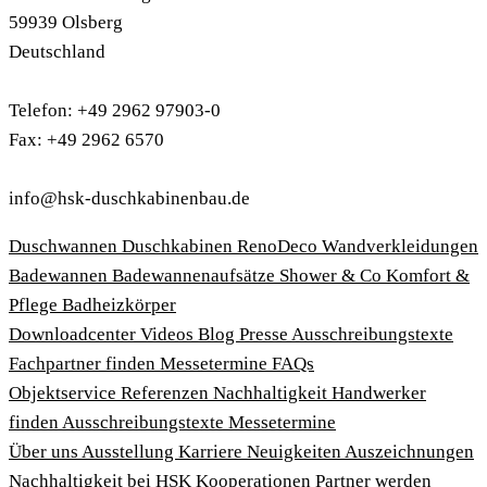
59939 Olsberg
Deutschland
Telefon: +49 2962 97903-0
Fax: +49 2962 6570
info@hsk-duschkabinenbau.de
Duschwannen
Duschkabinen
RenoDeco Wandverkleidungen
Badewannen
Badewannenaufsätze
Shower & Co
Komfort &
Pflege
Badheizkörper
Download­center
Videos
Blog
Presse
Ausschreibungstexte
Fachpartner finden
Messetermine
FAQs
Objektservice
Referenzen
Nachhaltigkeit
Handwerker
finden
Ausschreibungstexte
Messetermine
Über uns
Ausstellung
Karriere
Neuigkeiten
Auszeichnungen
Nachhaltigkeit bei HSK
Kooperationen
Partner werden