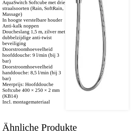
AquaSwitch Softcube met drie
straalsoorten (Rain, SoftRain,
Massage)
In hoogte verstelbare houder
Anti-kalk noppen
Doucheslang 1,5 m, zilver met
dubbelzijdige anti-twist
beveiliging
Doorstroomhoeveelheid
hoofddouche: 9 l/min (bij 3
bar)
Doorstroomhoeveelheid
handdouche: 8,5 l/min (bij 3
bar)
Meerprijs: Hoofddouche
Softcube 400 × 250 × 2 mm
(KB14)
Incl. montagemateriaal
Ähnliche Produkte