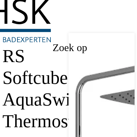
Zoek op
RS
Softcube
AquaSwitch
Thermostaat