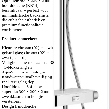
Optionele 400 × 250 × 2 mm
hoofddouche (KB14)
beschikbaar – perfect voor
minimalistische badkamers
die cubische esthetiek en
premium functionaliteit
combineren.
Productkenmerken:
Kleuren: chroom (02) met wit
gehard glas; chroom (02) met
zwart gehard glas
Veiligheidsthermostaat met 38
°C-blokkering en
AquaSwitch-technologie
Koudwater-uitvalbeveiliging
Incl. terugslagklep
Hoofddouche Softcube
superplat 300 × 200 × 2 mm,
zwenkbaar en in hoogte
verstelbaar
Design handdouche