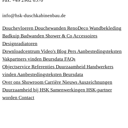
Fax: +49 2962 6570
info@hsk-duschkabinenbau.de
Douchevloeren
Douchewanden
RenoDeco Wandbekleding
Badkuip
Badwanden
Shower & Co
Accessoires
Designradiatoren
Downloadcentrum
Video's
Blog
Pers
Aanbestedingsteksten
Vakpartners vinden
Beursdata
FAQs
Objectservice
Referenties
Duurzaamheid
Handwerkers
vinden
Aanbestedingsteksten
Beursdata
Over ons
Showroom
Carrière
Nieuws
Auszeichnungen
Duurzaamheid bij HSK
Samenwerkingen
HSK-partner
worden
Contact
Afdruk
Algemene voorwaarden
Privacybeleid