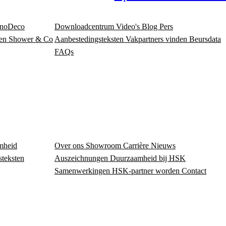
noDeco
Downloadcentrum
Video's
Blog
Pers
en
Shower & Co
Aanbestedingsteksten
Vakpartners vinden
Beursdata
FAQs
mheid
Over ons
Showroom
Carrière
Nieuws
steksten
Auszeichnungen
Duurzaamheid bij HSK
Samenwerkingen
HSK-partner worden
Contact