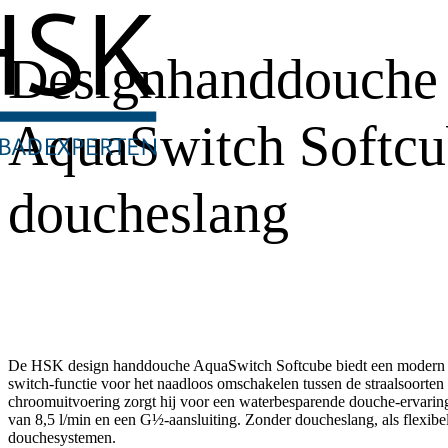
Designhanddouche
AquaSwitch Softcu
doucheslang
De HSK design handdouche AquaSwitch Softcube biedt een modern S
switch-functie voor het naadloos omschakelen tussen de straalsoorten
chroomuitvoering zorgt hij voor een waterbesparende douche-ervari
van 8,5 l/min en een G½-aansluiting. Zonder doucheslang, als flexibe
douchesystemen.