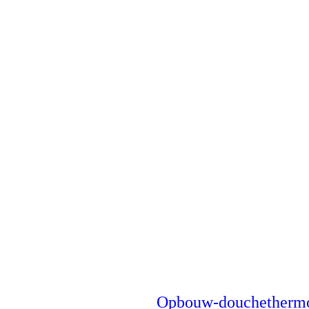
Opbouw-douchethermo