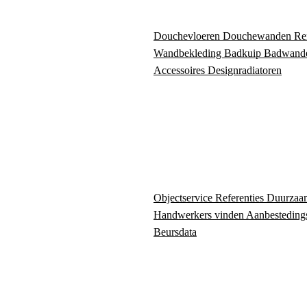
Douchevloeren
Douchewanden
Re
Wandbekleding
Badkuip
Badwand
Accessoires
Designradiatoren
Objectservice
Referenties
Duurzaa
Handwerkers vinden
Aanbesteding
Beursdata