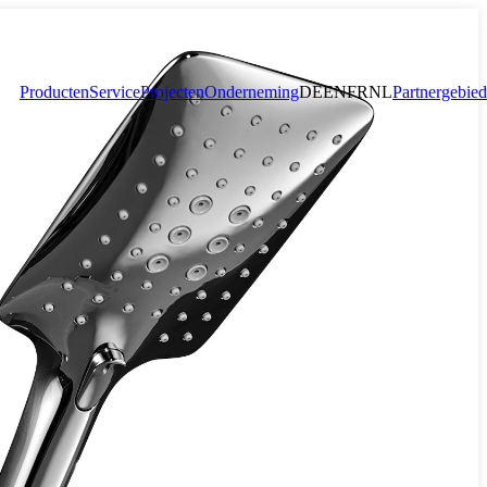
Producten
Service
Projecten
Onderneming
DE
EN
FR
NL
Partnergebied