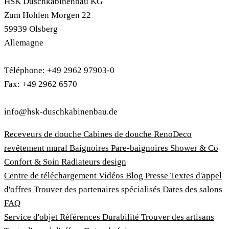
HSK Duschkabinenbau KG
Zum Hohlen Morgen 22
59939 Olsberg
Allemagne
Téléphone: +49 2962 97903-0
Fax: +49 2962 6570
info@hsk-duschkabinenbau.de
Receveurs de douche
Cabines de douche
RenoDeco
revêtement mural
Baignoires
Pare-baignoires
Shower & Co
Confort & Soin
Radiateurs design
Centre de téléchargement
Vidéos
Blog
Presse
Textes d'appel
d'offres
Trouver des partenaires spécialisés
Dates des salons
FAQ
Service d'objet
Références
Durabilité
Trouver des artisans